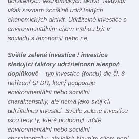
udržitelných ekonomických aktivit. Neuvádí
však seznam sociálně udržitelných
ekonomických aktivit. Udržitelné investice s
environmentálním cílem mohou být v
souladu s taxonomií nebo ne.
Světle zelená investice / investice
sledující faktory udržitelnosti alespoň
doplňkově
– typ investice (fondu) dle čl. 8
nařízení SFDR, který podporuje
environmentální nebo sociální
charakteristiky, ale nemá jako svůj cíl
udržitelnou investici. Světle zelené investice
jsou tedy ty, které podporují určité
environmentální nebo sociální
charakteristiky, ale jejich hlavním cílem není