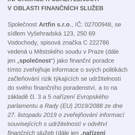
V OBLASTI FINANČNÍCH SLUŽEB
Společnost
Artfin s.r.o
., IČ: 02700948, se
sídlem Vyšehradská 123, 250 69
Vodochody, spisová značka C 222786
vedená u Městského soudu v Praze (dále
jen „
společnost
“) jako finanční poradce
tímto zveřejňuje informace o svých politikách
začleňování rizik týkajících se udržitelnosti
do svého finančního poradenství, a to na
základě čl. 3 a 5
nařízení Evropského
parlamentu a Rady (EU) 2019/2088 ze dne
27. listopadu 2019 o zveřejňování informací
souvisejících s udržitelností v odvětví
finančních služeb
(dále jen „
nařízení